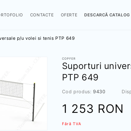
ORTOFOLIO
CONTACTE
OFERTE
DESCARCĂ CATALOG
versale p/u volei si tenis PTP 649
COPFER
Suporturi univers
PTP 649
SKU:
Cod produs:
9430
Dis
Preț
1 253 RON
redus
Fără TVA