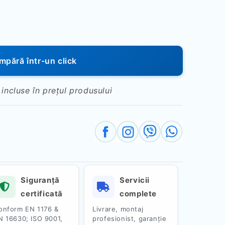
pără într-un click
 incluse în prețul produsului
Siguranță
Servicii
certificată
complete
onform EN 1176 &
Livrare, montaj
N 16630; ISO 9001,
profesionist, garanție