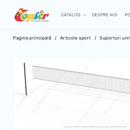
Salt la
conținut
CATALOG
DESPRE NOI
P
Pagina principală
Articole sport
Suporturi uni
Salt la
informațiile
despre
produs