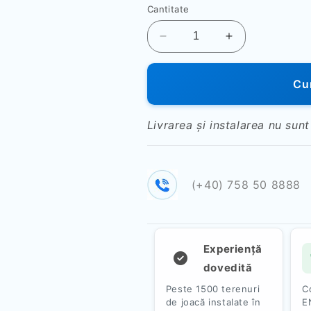
Cantitate
Reduceți
Creșteți
cantitatea
cantitatea
pentru
pentru
Cum
Suporturi
Suporturi
universale
universale
p/u
p/u
Livrarea și instalarea nu sunt
volei
volei
si
si
tenis
tenis
PTP
PTP
(+40) 758 50 8888
649
649
Experiență
dovedită
Peste 1500 terenuri
C
de joacă instalate în
E