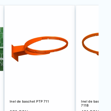
Inel de baschet PTP 711
Inel de baschet c
711B