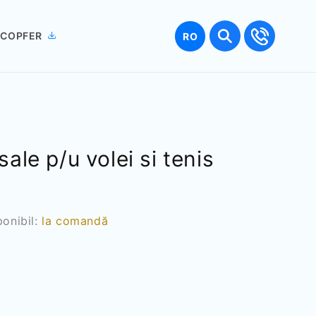
Limbă
 COPFER
RO
ale p/u volei si tenis
ponibil:
la comandă