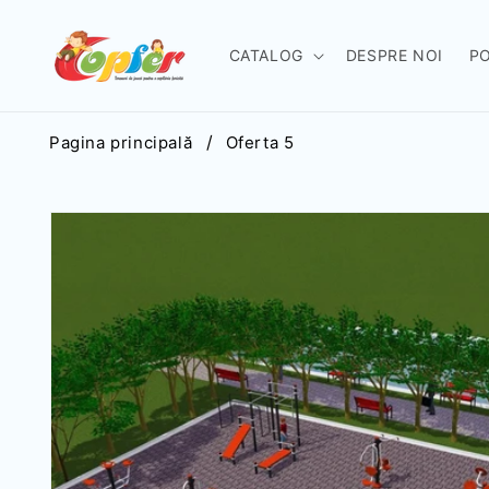
Salt la
conținut
CATALOG
DESPRE NOI
P
Pagina principală
Oferta 5
Salt la
informațiile
despre
produs