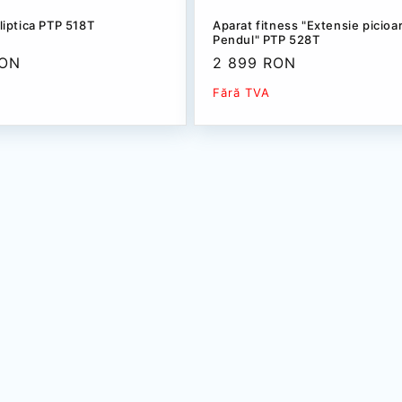
eliptica РТР 518T
Aparat fitness "Extensie picioa
Pendul" PTP 528T
RON
Preț
2 899 RON
redus
Fără TVA