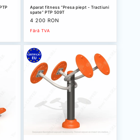
 РТР
Aparat fitness “Presa piept - Tractiuni
spate” РТР 509T
Preț
4 200 RON
redus
Fără TVA