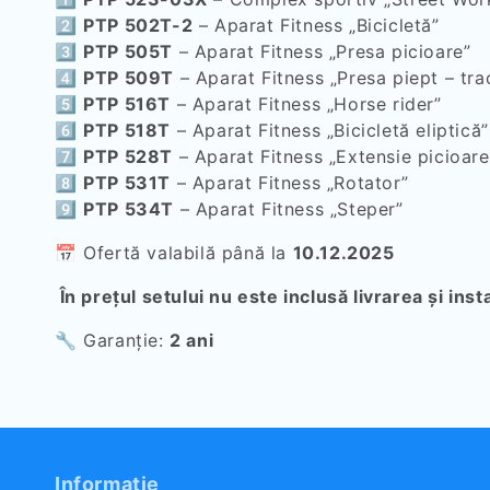
2️⃣
PTP 502T-2
– Aparat Fitness „Bicicletă”
3️⃣
PTP 505T
– Aparat Fitness „Presa picioare”
4️⃣
PTP 509T
– Aparat Fitness „Presa piept – tra
5️⃣
PTP 516T
– Aparat Fitness „Horse rider”
6️⃣
PTP 518T
– Aparat Fitness „Bicicletă eliptică”
7️⃣
PTP 528T
– Aparat Fitness „Extensie picioare
8️⃣
PTP 531T
– Aparat Fitness „Rotator”
9️⃣
PTP 534T
– Aparat Fitness „Steper”
📅 Ofertă valabilă până la
10.12.2025
În prețul setului nu este inclusă livrarea și inst
🔧 Garanție:
2 ani
Informație