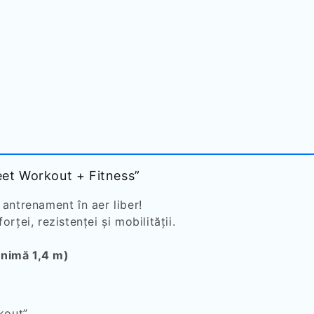
reet Workout + Fitness”
antrenament în aer liber!
ței, rezistenței și mobilității.
minimă 1,4 m)
kout”