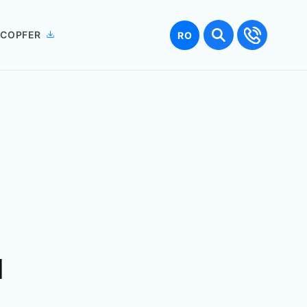
Limbă
 COPFER
RO
N