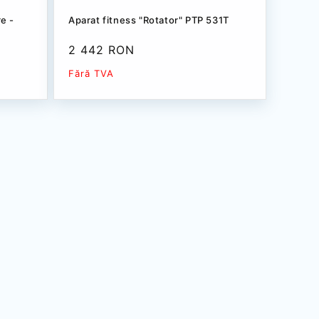
re -
Aparat fitness "Rotator" PTP 531Т
Preț
2 442 RON
redus
Fără TVA