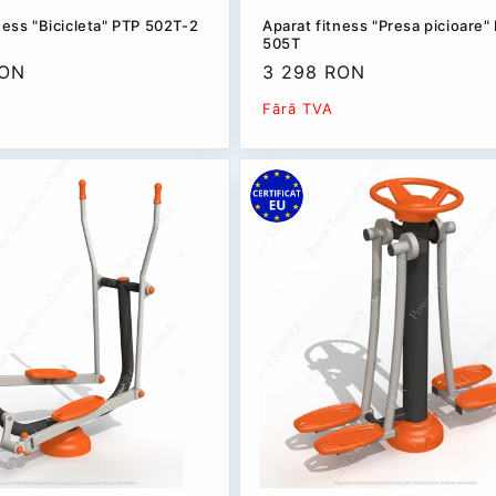
ness "Bicicleta" РТР 502Т-2
Aparat fitness "Presa picioare"
505T
RON
Preț
3 298 RON
redus
Fără TVA