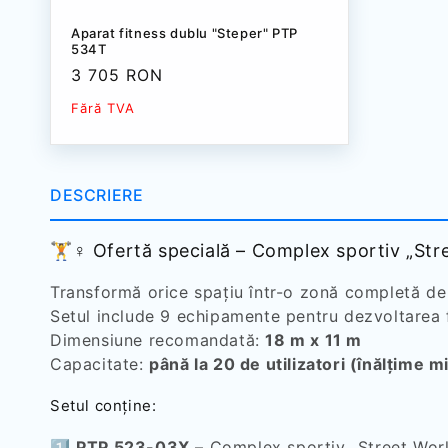
Aparat fitness dublu "Steper" PTP
534T
Preț
3 705 RON
redus
Fără TVA
DESCRIERE
🏋️♀️ Ofertă specială – Complex sportiv „St
Transformă orice spațiu într-o zonă completă de 
Setul include 9 echipamente pentru dezvoltarea for
Dimensiune recomandată:
18 m x 11 m
Capacitate:
până la 20 de utilizatori (înălțime 
Setul conține:
1️⃣
PTP 523-03X
– Complex sportiv „Street Wor