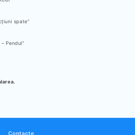
cțiuni spate”
 – Pendul”
alarea.
Contacte