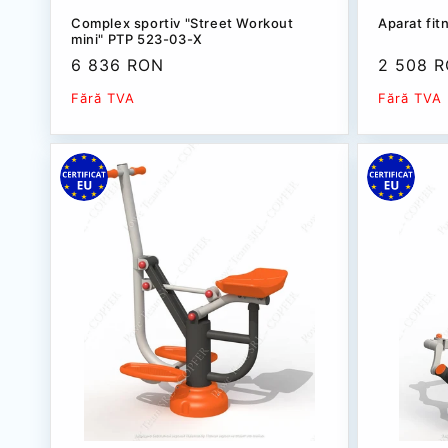
Complex sportiv "Street Workout
Aparat fit
mini" PTP 523-03-Х
Preț
6 836 RON
Preț
2 508 
redus
redus
Fără TVA
Fără TVA