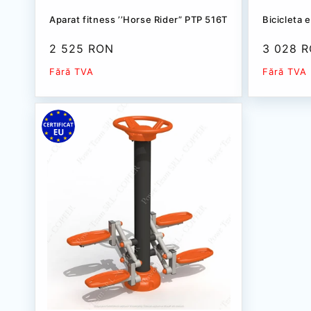
Aparat fitness ’’Horse Rider” РТР 516Т
Bicicleta 
Preț
2 525 RON
Preț
3 028 
redus
redus
Fără TVA
Fără TVA