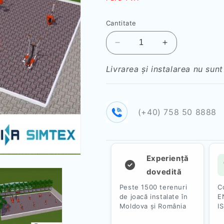
redus
Cantitate
Reduceți
Creșteți
cantitatea
cantitatea
pentru
pentru
Livrarea și instalarea nu sunt
Oferta
Oferta
5
5
(+40) 758 50 8888
Experiență
dovedită
Peste 1500 terenuri
C
de joacă instalate în
E
Moldova și România
I