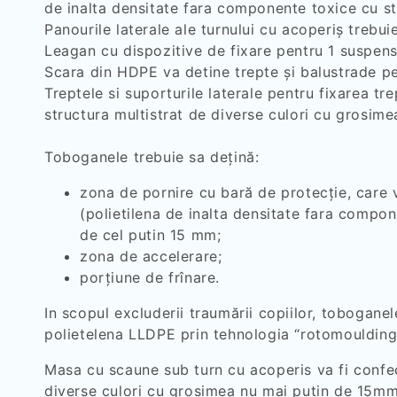
de inalta densitate fara componente toxice cu st
Panourile laterale ale turnului cu acoperiș treb
Leagan
cu dispozitive de fixare pentru 1 suspens
Scara din HDPE va detine trepte și balustrade pen
Treptele si suporturile laterale pentru fixarea t
structura multistrat de diverse culori cu grosim
Toboganele trebuie sa dețină:
zona de pornire cu bară de protecție, care v
(polietilena de inalta densitate fara compo
de cel putin 15 mm;
zona de accelerare;
porțiune de frînare.
In scopul excluderii traumării copiilor, tobogane
polietelena LLDPE prin tehnologia “rotomoulding
Masa cu scaune sub turn cu acoperis va fi confec
diverse culori cu grosimea nu mai putin de 15mm