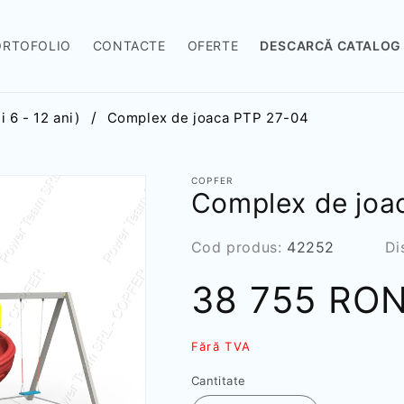
ORTOFOLIO
CONTACTE
OFERTE
DESCARCĂ CATALOG
 6 - 12 ani)
Complex de joaca PTP 27-04
COPFER
Complex de joa
SKU:
Cod produs:
42252
Di
Preț
38 755 RO
redus
Fără TVA
Cantitate