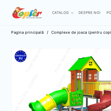
Salt la
conținut
CATALOG
DESPRE NOI
P
Pagina principală
Complexe de joaca (pentru copii
Salt la
informațiile
despre
produs