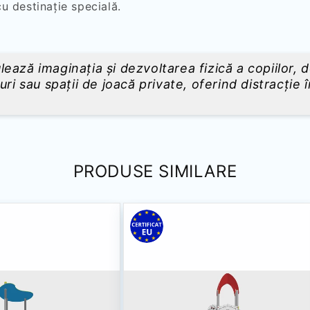
cu destinație specială.
ează imaginația și dezvoltarea fizică a copiilor,
ri sau spații de joacă private, oferind distracție 
PRODUSE SIMILARE