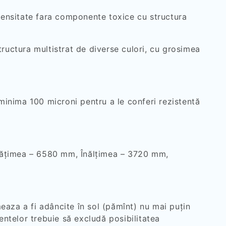
 densitate fara componente toxice cu structura
ructura multistrat de diverse culori, cu grosimea
 minima 100 microni pentru a le conferi rezistentă
ţimea – 6580 mm, Înălţimea – 3720 mm,
meaza a fi adâncite în sol (pămînt) nu mai puțin
ntelor trebuie să excludă posibilitatea