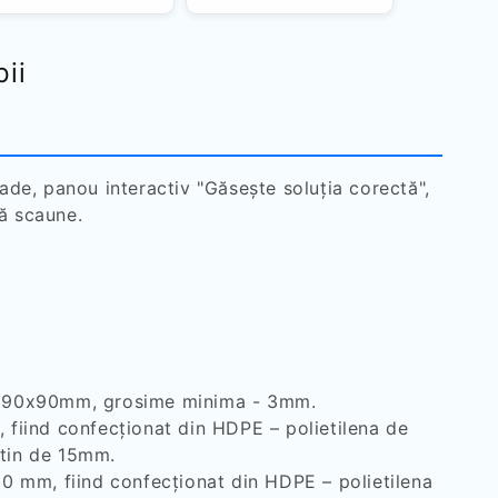
ii
rade, panou interactiv "Găsește soluția corectă",
uă scaune.
uțin 90x90mm, grosime minima - 3mm.
fiind confecționat din HDPE – polietilena de
utin de 15mm.
0 mm, fiind confecționat din HDPE – polietilena