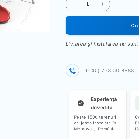
Reduceți
Creșteți
cantitatea
cantitatea
pentru
pentru
Cum
Complex
Complex
de
de
joaca
joaca
Livrarea și instalarea nu sunt
PTP
PTP
27-
27-
04
04
(+40) 758 50 8888
Experiență
dovedită
Peste 1500 terenuri
C
de joacă instalate în
E
Moldova și România
I