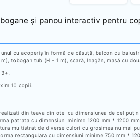
obogane și panou interactiv pentru cop
, unul cu acoperiș în formă de căsuță, balcon cu balust
5 m), tobogan tub (H - 1 m), scară, leagăn, masă cu do
 3+.
xim 10 copii.
jin realizati din teava din otel cu dimensiunea de cel p
orma patrata cu dimensiuni minime 1200 mm * 1200 mm, 
tura multistrat de diverse culori cu grosimea nu mai p
 forma rectangulara cu dimensiuni minime 750 mm * 120