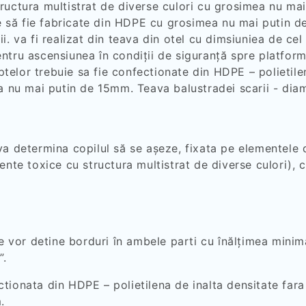
ructura multistrat de diverse culori cu grosimea nu ma
uie să fie fabricate din HDPE cu grosimea nu mai putin 
ii.
va fi realizat din teava din otel cu dimsiuniea de 
tru ascensiunea în condiții de siguranță spre platformă
reptelor trebuie sa fie confectionate din HDPE – polieti
ea nu mai putin de 15mm. Teava balustradei scarii - di
a determina copilul să se așeze, fixata pe elementele d
nente toxice cu structura multistrat de diverse culori)
le vor detine borduri în ambele parti cu înălțimea mini
”.
tionata din HDPE – polietilena de inalta densitate far
.