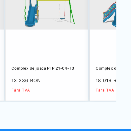
Complex de joacă PTP 21-04-T3
Complex de joacă
Preț
13 236 RON
Preț
18 019 RON
redus
redus
Fără TVA
Fără TVA