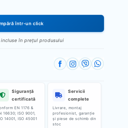
pără într-un click
 incluse în prețul produsului
Siguranță
Servicii
certificată
complete
onform EN 1176 &
Livrare, montaj
N 16630; ISO 9001,
profesionist, garanție
SO 14001, ISO 45001
și piese de schimb din
stoc