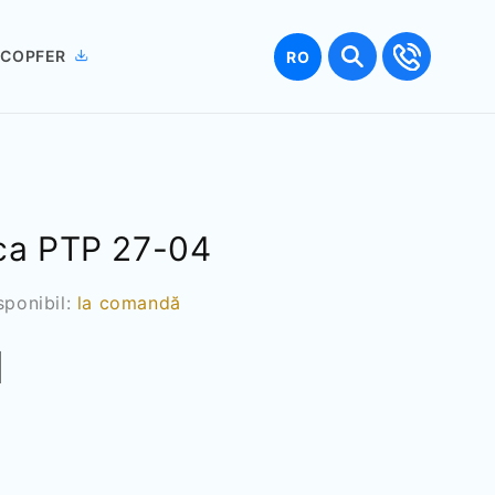
Limbă
 COPFER
RO
ca PTP 27-04
sponibil:
la comandă
N