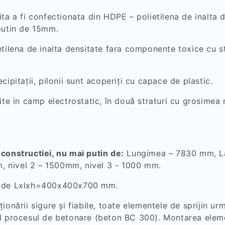
ita a fi confectionata din HDPE – polietilena de inalta
 putin de 15mm.
tilena de inalta densitate
fara componente toxice cu st
ipitaţii, pilonii sunt acoperiţi cu capace de plastic.
ite in camp electrostatic, în două straturi cu grosimea
constructiei, nu mai putin de:
Lungimea – 7830 mm, Lă
mm, nivel 2 – 1500mm, nivel 3 - 1000 mm.
me de Lxlxh=400x400x700 mm.
ionării sigure și fiabile, toate elementele de sprijin ur
nd procesul de betonare (beton BC 300). Montarea eleme