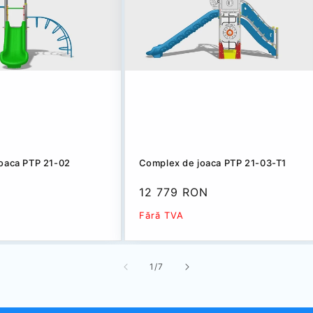
oaca PTP 21-02
Complex de joaca PTP 21-03-T1
N
Preț
12 779 RON
redus
Fără TVA
din
1
/
7