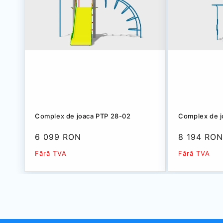
Complex de joaca PTP 28-02
Complex de j
Preț
6 099 RON
Preț
8 194 RO
redus
redus
Fără TVA
Fără TVA